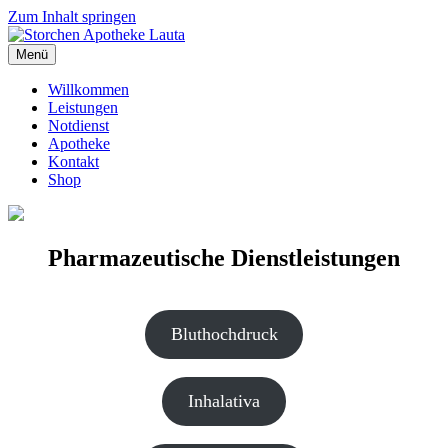
Zum Inhalt springen
Menü
Storchen Apotheke Lauta
Einen Flügelschlag voraus
Willkommen
Leistungen
Notdienst
Apotheke
Kontakt
Shop
Pharmazeutische Dienstleistungen
Bluthochdruck
Inhalativa