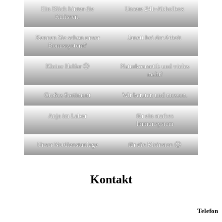
Ein Blick hinter die
Unsere 24h-Abholbox
Kulissen.
Kennen Sie schon unser
Janett bei der Arbeit
Bonussystem?
Kleine Helfer 🙂
Naturkosmetik und vieles
mehr!
Großes Sortiment
Wir beraten und messen.
Anja im Labor
für ein starkes
Immunsystem
Unser Notdienstanlage
für die Kleinsten 🙂
Kontakt
Telefon